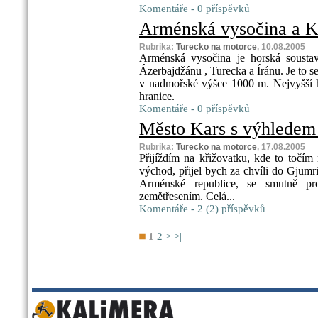
Komentáře - 0 příspěvků
Arménská vysočina a Kur
Rubrika:
Turecko na motorce
, 10.08.2005
Arménská vysočina je horská soustav
Ázerbajdžánu , Turecka a Íránu. Je to sei
v nadmořské výšce 1000 m. Nejvyšší h
hranice.
Komentáře - 0 příspěvků
Město Kars s výhledem n
Rubrika:
Turecko na motorce
, 17.08.2005
Přijíždím na křižovatku, kde to točím
východ, přijel bych za chvíli do Gjumr
Arménské republice, se smutně pro
zemětřesením. Celá...
Komentáře - 2 (2) příspěvků
1
2
>
>|