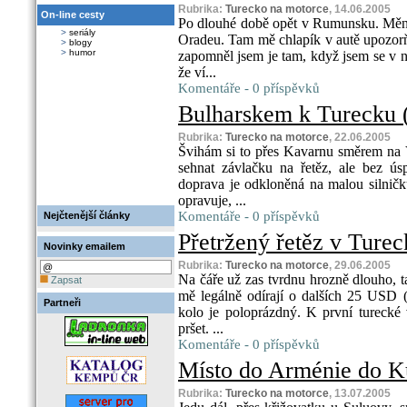
Rubrika:
Turecko na motorce
, 14.06.2005
On-line cesty
Po dlouhé době opět v Rumunsku. Mění
>
seriály
Oradeu. Tam mě chlapík v autě upozorň
>
blogy
>
humor
zapomněl jsem je tam, když jsem se v n
že ví...
Komentáře - 0 příspěvků
Bulharskem k Turecku (
Rubrika:
Turecko na motorce
, 22.06.2005
Švihám si to přes Kavarnu směrem na Va
sehnat závlačku na řetěz, ale bez ús
doprava je odkloněná na malou silničku
opravuje, ...
Komentáře - 0 příspěvků
Nejčtenější články
Přetržený řetěz v Tureck
Novinky emailem
Rubrika:
Turecko na motorce
, 29.06.2005
Na čáře už zas tvrdnu hrozně dlouho, ta
Zapsat
mě legálně odírají o dalších 25 USD (c
Partneři
kolo je poloprázdný. K první turecké
pršet. ...
Komentáře - 0 příspěvků
Místo do Arménie do Kur
Rubrika:
Turecko na motorce
, 13.07.2005