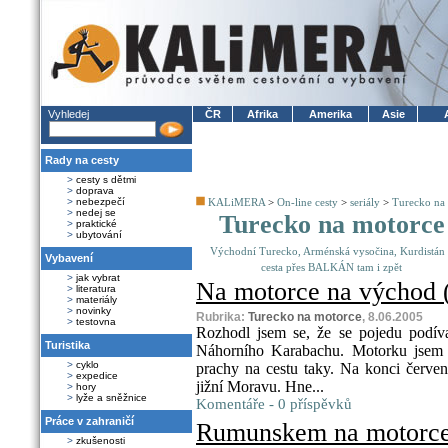
Vyhledej
ČR
Afrika
Amerika
Asie
Rady na cesty
>
cesty s dětmi
>
doprava
>
nebezpečí
KALiMERA
>
On-line cesty
>
seriály
>
Turecko na
>
nedej se
Turecko na motorce
>
praktické
>
ubytování
Východní Turecko, Arménská vysočina, Kurdistán
Vybavení
cesta přes BALKÁN tam i zpět
>
jak vybrat
Na motorce na východ (
>
literatura
>
materiály
>
novinky
Rubrika:
Turecko na motorce
, 8.06.2005
>
testovna
Rozhodl jsem se, že se pojedu podív
Turistika
Náhorního Karabachu. Motorku jsem
>
cyklo
prachy na cestu taky. Na konci červe
>
expedice
jižní Moravu. Hne...
>
hory
>
lyže a sněžnice
Komentáře - 0 příspěvků
Práce v zahraničí
Rumunskem na motorce 
>
zkušenosti