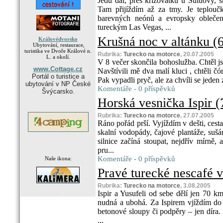
Jedu dál, přes křižovatku u Suluovy,
Tam přijíždím až za tmy. Je teplouč
barevných neónů a evropsky oblečený
tureckým Las Vegas, ...
Krušná noc v altánku (6.
Královédvorsko
Ubytování, restaurace,
turistika ve Dvoře Králové n.
Rubrika:
Turecko na motorce
, 20.07.2005
L. a okolí.
V 8 večer skončila bohoslužba. Chtěl js
www.Cottage.cz
Navštívili mě dva malí kluci , chtěli čó
Portál o turistice a
Pak vypadli pryč, ale za chvíli se jeden z
ubytování v NP České
Komentáře - 0 příspěvků
Švýcarsko.
Horská vesnička Ispir (7
Rubrika:
Turecko na motorce
, 27.07.2005
Ráno pořád prší. Vyjíždím v dešti, cest
skalní vodopády, čajové plantáže, sušá
silnice začíná stoupat, nejdřív mírně,
pru...
Komentáře - 0 příspěvků
Naše ikona:
Pravé turecké nescafé v 
Rubrika:
Turecko na motorce
, 3.08.2005
.
Ispir a Yusufeli od sebe dělí jen 70 k
nudná a ubohá. Za Ispirem vjíždím do t
betonové sloupy či podpěry – jen díra
...