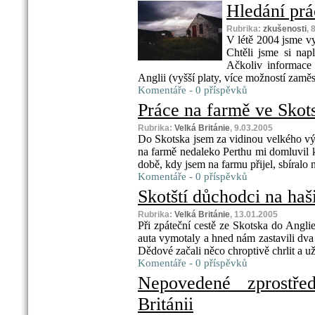
Hledání prá
Rubrika:
zkušenosti
, 
V létě 2004 jsme vy
Chtěli jsme si nap
Ačkoliv informace
Anglii (vyšší platy, více možností zaměs
Komentáře - 0 příspěvků
Práce na farmě ve Skot
Rubrika:
Velká Británie
, 9.03.2005
Do Skotska jsem za vidinou velkého vý
na farmě nedaleko Perthu mi domluvil 
době, kdy jsem na farmu přijel, sbíralo
Komentáře - 0 příspěvků
Skotští důchodci na haši
Rubrika:
Velká Británie
, 13.01.2005
Při zpáteční cestě ze Skotska do Anglie
auta vymotaly a hned nám zastavili dva
Dědové začali něco chroptivě chrlit a už 
Komentáře - 0 příspěvků
Nepovedené zprostře
Británii