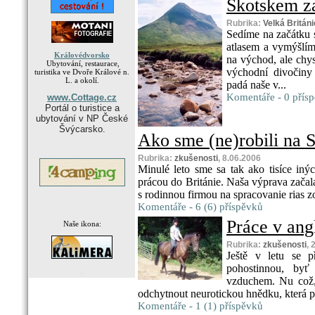
Skotskem za
Rubrika:
Velká Británi
Sedíme na začátku
atlasem a vymýšlím
Královédvorsko
na východ, ale chys
Ubytování, restaurace,
východní divočiny
turistika ve Dvoře Králové n.
L. a okolí.
padá naše v...
Komentáře - 0 přís
www.Cottage.cz
Portál o turistice a
ubytování v NP České
Švýcarsko.
Ako sme (ne)robili na 
Rubrika:
zkušenosti
, 8.06.2006
Minulé leto sme sa tak ako tisíce in
prácou do Británie. Naša výprava začala
s rodinnou firmou na spracovanie rias 
Komentáře - 6 (6) příspěvků
Práce v ang
Naše ikona:
Rubrika:
zkušenosti
, 
Ještě v letu se p
pohostinnou, byť 
.
vzduchem. Nu což, 
odchytnout neurotickou hnědku, která p
Komentáře - 1 (1) příspěvků