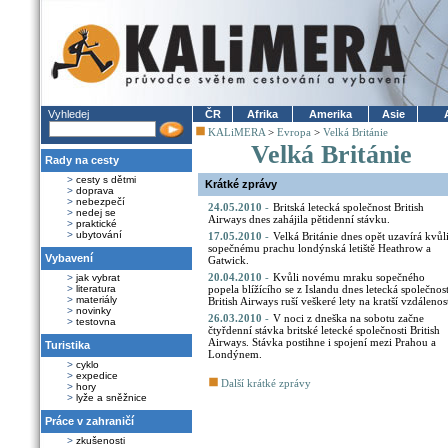
Vyhledej
ČR
Afrika
Amerika
Asie
KALiMERA
>
Evropa
>
Velká Británie
Velká Británie
Rady na cesty
>
cesty s dětmi
Krátké zprávy
>
doprava
>
nebezpečí
24.05.2010
-
Britská letecká společnost British
>
nedej se
Airways dnes zahájila pětidenní stávku.
>
praktické
>
ubytování
17.05.2010
-
Velká Británie dnes opět uzavírá kvůl
sopečnému prachu londýnská letiště Heathrow a
Vybavení
Gatwick.
20.04.2010
-
Kvůli novému mraku sopečného
>
jak vybrat
>
literatura
popela blížícího se z Islandu dnes letecká společnos
>
materiály
British Airways ruší veškeré lety na kratší vzdálenos
>
novinky
26.03.2010
-
V noci z dneška na sobotu začne
>
testovna
čtyřdenní stávka britské letecké společnosti British
Airways. Stávka postihne i spojení mezi Prahou a
Turistika
Londýnem.
>
cyklo
>
expedice
Další krátké zprávy
>
hory
>
lyže a sněžnice
Práce v zahraničí
>
zkušenosti