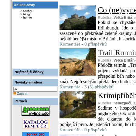
On-line cesty
Co (ne)vyn
>
seriály
>
blogy
Rubrika:
Velká Británi
>
humor
Pokud se chystáte
Edinburgh. Jde o n
zasazené do překrásné zelené krajiny. J
nejoblíbenější místo v Británii, historick
Komentáře - 0 příspěvků
Trail Runni
Rubrika:
Velká Británi
Přeložit termín „Tr
pojem vykládá po 
Nejčtenější články
přespolní běh nebo m
zná). Nejpřesnějším překladem bude asi 
Novinky emailem
Komentáře - 3 (3) příspěvků
Krimipříbě
Zapsat
Partneři
Rubrika:
nebezpečí
, 
Sedíme v hospodě
anglického Oxfordu
dát cigaretu do k
popíjející pivo. Je jedenáct hodin, lidi 
Komentáře - 0 příspěvků