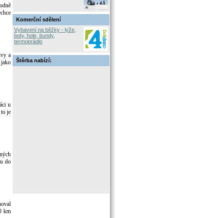
vodně
echce
Komerční sdělení
Vybavení na běžky - lyže,
boty, hole, bundy,
termoprádlo
ivy a
Štěrba nabízí:
 jako
áci u
to je
mných
du do
hoval
50 km