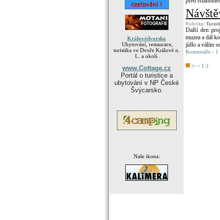
před Istanbulem
Návště
Rubrika:
Turec
Další den pro
muzea a dál ko
Královédvorsko
Ubytování, restaurace,
jídlo a válím 
turistika ve Dvoře Králové n.
Komentáře - 1 
L. a okolí.
|<
<
1
2
www.Cottage.cz
Portál o turistice a
ubytování v NP České
Švýcarsko.
Naše ikona:
.