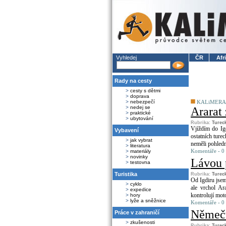
Vyhledej
ČR
Afr
Rady na cesty
>
cesty s dětmi
>
doprava
>
nebezpečí
KALiMERA
>
nedej se
Ararat 
>
praktické
>
ubytování
Rubrika:
Turec
Vjíždím do Igd
Vybavení
ostatních ture
>
jak vybrat
neměli pohledn
>
literatura
Komentáře - 0
>
materiály
>
novinky
Lávou p
>
testovna
Turistika
Rubrika:
Turec
Od Igdiru jsem
>
cyklo
ale vrchol Ar
>
expedice
kontrolují moto
>
hory
>
lyže a sněžnice
Komentáře - 0
Němečtí
Práce v zahraničí
>
zkušenosti
Rubrika:
Turec