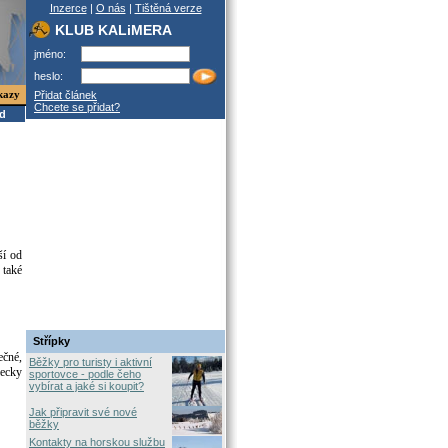
Inzerce
|
O nás
|
Tištěná verze
KLUB KALiMERA
jméno:
heslo:
kazy
Přidat článek
Chcete se přidat?
od
ší od
 také
Střípky
ečné,
Běžky pro turisty i aktivní
lecky
sportovce - podle čeho
vybírat a jaké si koupit?
Jak připravit své nové
běžky
Kontakty na horskou službu