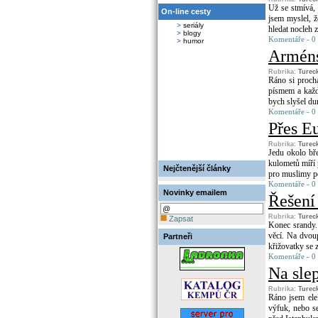
Už se stmívá,
On-line cesty
jsem myslel, ž
>
seriály
hledat nocleh z
>
blogy
Komentáře - 0
>
humor
Arméns
Rubrika:
Turec
Ráno si proch
písmem a každ
bych slyšel dun
Komentáře - 0
Přes Eu
Rubrika:
Turec
Jedu okolo bře
kulometů míří p
Nejčtenější články
pro muslimy pot
Komentáře - 0
Novinky emailem
Řešení 
Rubrika:
Turec
Zapsat
Konec srandy.
věcí. Na dvoup
Partneři
křižovatky se z
Komentáře - 0
Na sle
Rubrika:
Turec
Ráno jsem elek
výfuk, nebo se