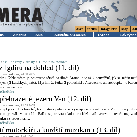
akce
forum
fotogalerie
shop
od
ika
Amerika
Asie
Austrálie a Oceánie
Evropa
Stř. vých
>
On-line cesty
>
seriály
>
Turecko na motorce
z Igdiru na dohled (11. díl)
ko na motorce
, 24.08.2005
iru. Tohle město je postaveno téměř na úbočí Araratu a je až k neuvěřění, jak se ničím neli
ckých (či kurdských) měst. Myslím, že fotku či pohlednici s Araratem tu ani nekoupíte - v Karsu
ice Karské pev...
 příspěvků
řehrazené jezero Van (12. díl)
ko na motorce
, 31.08.2005
 ujel přes 100 kilometrů, takže zítra v poledne se vykoupu ve vodách jezera Van. Ráno je slun
aratu je stále v mracích. Balím se, zrovna okolo prochází malí pastevci s ovečkama, zna
rku a s radostí přij...
 příspěvků
 motorkáři a kurdští muzikanti (13. díl)
ko na motorce
, 7.09.2005