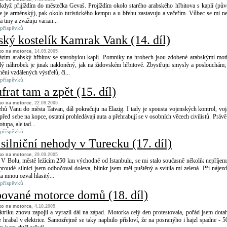
 když přijíždím do městečka Gevaš. Projíždím okolo starého arabského hřbitova s kaplí (pů
e je arménský), pak okolo turistického kempu a u břehu zastavuju a večeřím. Vůbec se mi n
a tmy a zvažuju varian...
 příspěvků
ký kostelík Kamrak Vank (14. díl)
ko na motorce
, 14.09.2005
ázím arabský hřbitov se starobylou kaplí. Pomníky na hrobech jsou zdobené arabskými mot
ý náhrobek je jinak nakloněný, jak na židovském hřbitově. Zbystřuju smysly a poslouchám;
ění vzdálených výstřelů, či...
 příspěvků
frat tam a zpět (15. díl)
ko na motorce
, 22.09.2005
hů Vanu do města Tatvan, dál pokračuju na Elazig. I tady je spousta vojenských kontrol, voj
řed sebe na kopce, ostatní prohledávají auta a přehrabují se v osobních věcech civilistů. Právě 
upa, ale tad...
 příspěvků
silniční nehody v Turecku (17. díl)
ko na motorce
, 29.09.2005
 V Bolu, městě ležícím 250 km východně od Istanbulu, se mi stalo současně několik nepříje
roudé silnici jsem odbočoval doleva, blinkr jsem měl puštěný a svítila mi zelená. Při nájez
a mnou ozval hlasitý...
 příspěvků
pované motorce domů (18. díl)
ko na motorce
, 4.10.2005
triku znovu zapojil a vyrazil dál na západ. Motorka celý den protestovala, pořád jsem dota
 hrabal v elektrice. Samozřejmě se taky naplnilo přísloví, že na posranýho i hajzl spadne - 