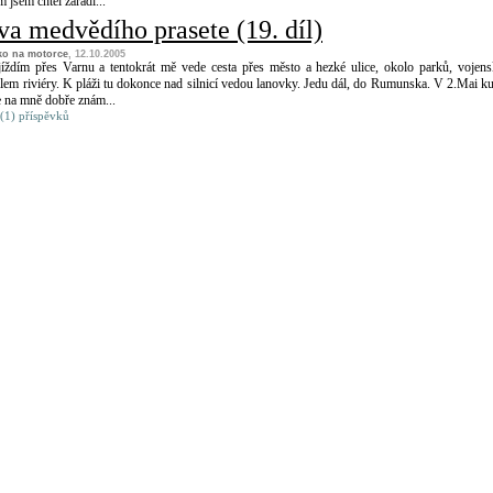
 jsem chtěl zařadi...
va medvědího prasete (19. díl)
ko na motorce
, 12.10.2005
jíždím přes Varnu a tentokrát mě vede cesta přes město a hezké ulice, okolo parků, vojen
lem riviéry. K pláži tu dokonce nad silnicí vedou lanovky. Jedu dál, do Rumunska. V 2.Mai k
se na mně dobře znám...
(1) příspěvků