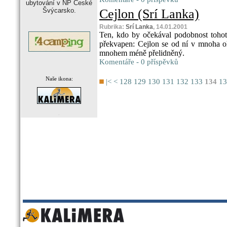
ubytování v NP České
Švýcarsko.
Cejlon (Srí Lanka)
Rubrika:
Srí Lanka
, 14.01.2001
Ten, kdo by očekával podobnost tohoto
překvapen: Cejlon se od ní v mnoha ohl
mnohem méně přelidněný.
Komentáře - 0 příspěvků
Naše ikona:
|<
<
128
129
130
131
132
133
134
13
.