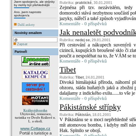
Jsem spokojen/a, ale stránky
Rubrika:
praktické
, 30.01.2001
by mohly být přehlednější
Zejména při tzv. nezávislém, tedy 
Ano, jsem naprosto
domorodci stává nezbytnou součástí p
spokojen/a
jazyky, nářečí a také způsob vyjadřování
Komentáře - 0 příspěvků
Další ankety
Jak nenaletět podvodní
Novinky emailem
Rubrika:
nedej se
, 29.01.2001
Zapsat
Při cestování a nákupech suvenýrů v
cizinců, kupujících broušené sklo či zlat
Partneři
poučit a nespoléhat na to, že VÁM se to
Komentáře - 0 příspěvků
Tibet
Rubrika:
Tibet
, 24.01.2001
Divoká himálajská příroda, náhorní 
obzoru, stáda huňatých jaků a zbožní po
dalajlamy z indického exilu......to vše je 
Komentáře - 0 příspěvků
Pákistánské střípky
Královédvorsko
Ubytování, restaurace,
Rubrika:
Pákistán
, 18.01.2001
turistika ve Dvoře Králové n.
V Pákistánu se u moci nepřehledně stří
L. a okolí.
mít atomovou bombu, i kdyby měl národ 
www.Cottage.cz
Hak. Splnilo se obojí.
Portál o turistice a
Komentáře - 0 příspěvků