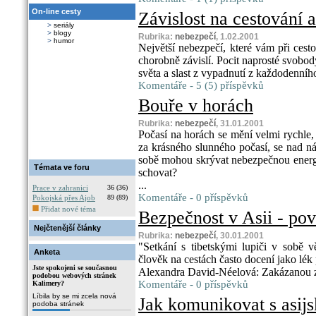
On-line cesty
Závislost na cestování 
>
seriály
>
blogy
Rubrika:
nebezpečí
, 1.02.2001
>
humor
Největší nebezpečí, které vám při cesto
chorobně závislí. Pocit naprosté svobo
světa a slast z vypadnutí z každodenníh
Komentáře - 5 (5) příspěvků
Bouře v horách
Rubrika:
nebezpečí
, 31.01.2001
Počasí na horách se mění velmi rychle,
za krásného slunného počasí, se nad n
sobě mohou skrývat nebezpečnou energi
Témata ve foru
schovat?
...
Prace v zahranici
36 (36)
Komentáře - 0 příspěvků
Pokojská přes Ajob
89 (89)
Přidat nové téma
Bezpečnost v Asii - pově
Nejčtenější články
Rubrika:
nebezpečí
, 30.01.2001
"Setkání s tibetskými lupiči v sobě v
Anketa
člověk na cestách často docení jako lék 
Jste spokojeni se současnou
Alexandra David-Néelová: Zakázanou z
podobou webových stránek
Komentáře - 0 příspěvků
Kalimery?
Líbila by se mi zcela nová
Jak komunikovat s asij
podoba stránek