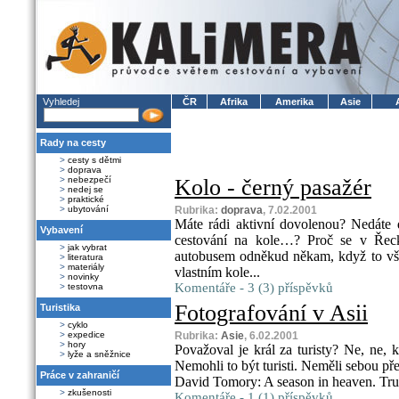
Vyhledej
ČR
Afrika
Amerika
Asie
Rady na cesty
>
cesty s dětmi
>
doprava
>
nebezpečí
Kolo - černý pasažér
>
nedej se
>
praktické
>
ubytování
Rubrika:
doprava
, 7.02.2001
Máte rádi aktivní dovolenou? Nedáte d
Vybavení
cestování na kole…? Proč se v Řecku
>
jak vybrat
autobusem odněkud někam, když to vše
>
literatura
>
materiály
vlastním kole...
>
novinky
Komentáře - 3 (3) příspěvků
>
testovna
Fotografování v Asii
Turistika
>
cyklo
>
expedice
Rubrika:
Asie
, 6.02.2001
>
hory
Považoval je král za turisty? Ne, ne, kr
>
lyže a sněžnice
Nemohli to být turisti. Neměli sebou př
Práce v zahraničí
David Tomory: A season in heaven. Tru
>
zkušenosti
Komentáře - 1 (1) příspěvků