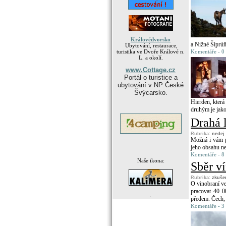
Královédvorsko
a Nižné Šiprúň
Ubytování, restaurace,
turistika ve Dvoře Králové n.
Komentáře - 0
L. a okolí.
www.Cottage.cz
Portál o turistice a
ubytování v NP České
Švýcarsko.
Hierden, která
druhým je jako
Drahá 
Rubrika:
nedej
Možná i vám př
jeho obsahu n
Komentáře - 8 
Naše ikona:
Sběr v
Rubrika:
zkuše
O vinobraní ve
pracovat 40 0
.
předem. Čech, 
Komentáře - 3 