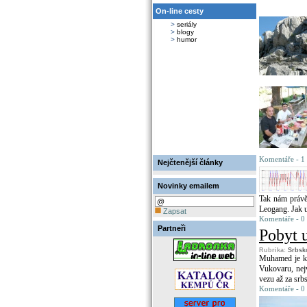
On-line cesty
>
seriály
>
blogy
>
humor
Komentáře - 1 
Nejčtenější články
Novinky emailem
Tak nám právě 
Leogang. Jak u
Zapsat
Komentáře - 0
Partneři
Pobyt 
Rubrika:
Srbsk
Muhamed je ko
Vukovaru, nej
vezu až za srb
Komentáře - 0