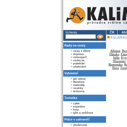
Vyhledej
ČR
Afr
KALiMERA
Rady na cesty
Albánie
Bos
>
cesty s dětmi
>
doprava
Dánsko
Esto
>
nebezpečí
Itálie
Kyp
>
nedej se
Nizozemí
>
praktické
Rumunsko
R
>
ubytování
Hora
Ture
Vybavení
>
jak vybrat
>
literatura
>
materiály
>
novinky
>
testovna
Turistika
>
cyklo
>
expedice
>
hory
>
lyže a sněžnice
Práce v zahraničí
>
zkušenosti