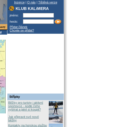
Inzerce
|
O nás
|
Tištěná verze
KLUB KALiMERA
jméno:
heslo:
kazy
Přidat článek
Chcete se přidat?
od
Střípky
Běžky pro turisty i aktivní
sportovce - podle čeho
vybírat a jaké si koupit?
Jak připravit své nové
běžky
Kontakty na horskou službu