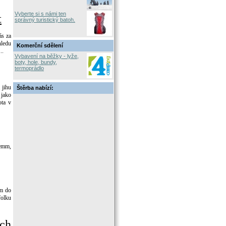
Vyberte si s námi ten
t
správný turistický batoh.
ás za
hledu
Komerční sdělení
..
Vybavení na běžky - lyže,
boty, hole, bundy,
termoprádlo
 jihu
Štěrba nabízí:
 jako
ota v
lemm,
em do
folku
ych