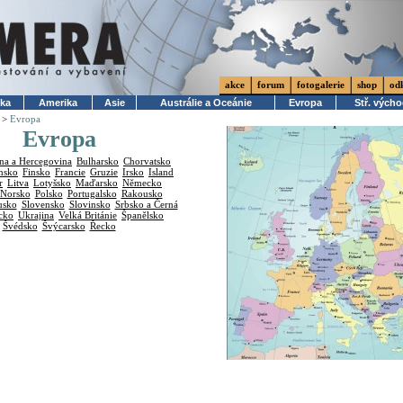
akce
forum
fotogalerie
shop
od
ika
Amerika
Asie
Austrálie a Oceánie
Evropa
Stř. vých
>
Evropa
Evropa
na a Hercegovina
Bulharsko
Chorvatsko
nsko
Finsko
Francie
Gruzie
Irsko
Island
r
Litva
Lotyšsko
Maďarsko
Německo
Norsko
Polsko
Portugalsko
Rakousko
usko
Slovensko
Slovinsko
Srbsko a Černá
cko
Ukrajina
Velká Británie
Španělsko
Švédsko
Švýcarsko
Řecko