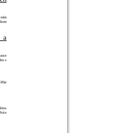
m nám
nikom
 a
snice
dno s
ěříte
letos
ěsíce