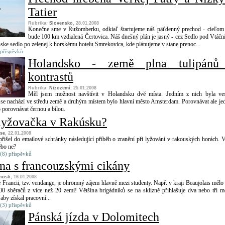
Tatier
Rubrika:
Slovensko
, 28.01.2008
Konečne sme v Ružomberku, odkiaľ štartujeme náš päťdenný prechod - cieľo
bude 100 km vzdialená Čertovica. Náš dnešný plán je jasný - cez Sedlo pod Vtáč
ske sedlo po zelenej k horskému hotelu Smrekovica, kde plánujeme v stane prenoc...
 příspěvků
Holandsko - země plna tulipánů
kontrastů
Rubrika:
Nizozemí
, 25.01.2008
Měl jsem možnost navštívit v Holandsku dvě místa. Jedním z nich byla ve
 se nachází ve středu země a druhým místem bylo hlavní město Amsterdam. Porovnávat ale je
 porovnávat černou a bílou.
lyžovačka v Rakúsku?
 se
, 22.01.2008
išel do emailové schránky následující příběh o zranění při lyžování v rakouských horách. V
ebo ne?
(8) příspěvků
ína s francouzskými cikány
nosti
, 16.01.2008
 Francii, tzv. vendange, je ohromný zájem hlavně mezi studenty. Např. v kraji Beaujolais mělo 
00 sběračů z více než 20 zemí! Většina brigádníků se na sklizně přihlašuje dva nebo tři m
aby získal pracovní...
(3) příspěvků
Pánská jízda v Dolomitech