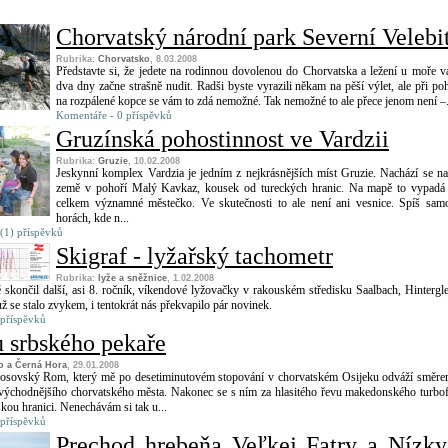
Chorvatský národní park Severní Velebi
Rubrika:
Chorvatsko
, 8.03.2008
Představte si, že jedete na rodinnou dovolenou do Chorvatska a ležení u moře v
dva dny začne strašně nudit. Radši byste vyrazili někam na pěší výlet, ale při po
na rozpálené kopce se vám to zdá nemožné. Tak nemožné to ale přece jenom není –.
Komentáře - 0 příspěvků
Gruzínská pohostinnost ve Vardzii
Rubrika:
Gruzie
, 10.02.2008
Jeskynní komplex Vardzia je jedním z nejkrásnějších míst Gruzie. Nachází se na
země v pohoří Malý Kavkaz, kousek od tureckých hranic. Na mapě to vypadá
celkem významné městečko. Ve skutečnosti to ale není ani vesnice. Spíš sam
horách, kde n...
(1) příspěvků
Skigraf - lyžařský tachometr
Rubrika:
lyže a sněžnice
, 1.02.2008
skončil další, asi 8. ročník, víkendové lyžovačky v rakouském středisku Saalbach, Hinterg
ž se stalo zvykem, i tentokrát nás překvapilo pár novinek.
 příspěvků
u srbského pekaře
o a Černá Hora
, 29.01.2008
sovský Rom, který mě po desetiminutovém stopování v chorvatském Osijeku odváží směr
východnějšího chorvatského města. Nakonec se s ním za hlasitého řevu makedonského turbo
skou hranici. Nenechávám si tak u...
 příspěvků
Prechod hrebeňa Veľkej Fatry a Nízk