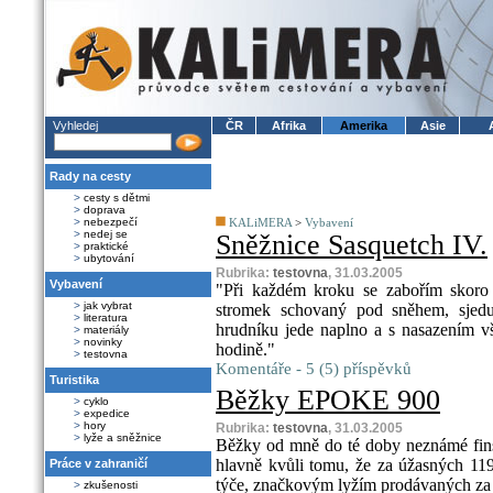
Vyhledej
ČR
Afrika
Amerika
Asie
Rady na cesty
>
cesty s dětmi
>
doprava
>
nebezpečí
KALiMERA
>
Vybavení
>
nedej se
Sněžnice Sasquetch IV.
>
praktické
>
ubytování
Rubrika:
testovna
, 31.03.2005
Vybavení
"Při každém kroku se zabořím skoro
>
jak vybrat
stromek schovaný pod sněhem, sjedu
>
literatura
hrudníku jede naplno a s nasazením vš
>
materiály
>
novinky
hodině."
>
testovna
Komentáře - 5 (5) příspěvků
Turistika
Běžky EPOKE 900
>
cyklo
>
expedice
>
hory
Rubrika:
testovna
, 31.03.2005
>
lyže a sněžnice
Běžky od mně do té doby neznámé fins
hlavně kvůli tomu, že za úžasných 11
Práce v zahraničí
týče, značkovým lyžím prodávaných za 
>
zkušenosti