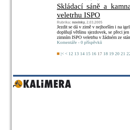
Skládací sáně a kamna
veletrhu ISPO
Rubrika:
novinky
, 2.03.2005
Jezdit se dá v zimě v nejhorším i na igel
doplňují většinu sjezdovek, se přeci je
zimním ISPO veletrhu v žádném ze stá
Komentáře - 0 příspěvků
|<
<
12
13
14
15
16
17
18
19
20
21
2