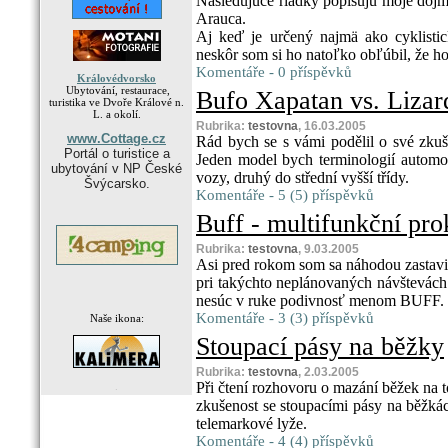
Nasledujúce riadky popisujú moje doj
Arauca.
Aj keď je určený najmä ako cyklisti
neskôr som si ho natoľko obľúbil, že ho 
Komentáře - 0 příspěvků
Královédvorsko
Ubytování, restaurace,
Bufo Xapatan vs. Liza
turistika ve Dvoře Králové n.
L. a okolí.
Rubrika:
testovna
, 16.03.2005
www.Cottage.cz
Rád bych se s vámi podělil o své zkuš
Portál o turistice a
Jeden model bych terminologií automo
ubytování v NP České
vozy, druhý do střední vyšší třídy.
Švýcarsko.
Komentáře - 5 (5) příspěvků
Buff - multifunkční pr
Rubrika:
testovna
, 9.03.2005
Asi pred rokom som sa náhodou zastav
pri takýchto neplánovaných návštevách
nesúc v ruke podivnosť menom BUFF.
Komentáře - 3 (3) příspěvků
Naše ikona:
Stoupací pásy na běžky
Rubrika:
testovna
, 2.03.2005
Při čtení rozhovoru o mazání běžek na 
.
zkušenost se stoupacími pásy na běžkác
telemarkové lyže.
Komentáře - 4 (4) příspěvků