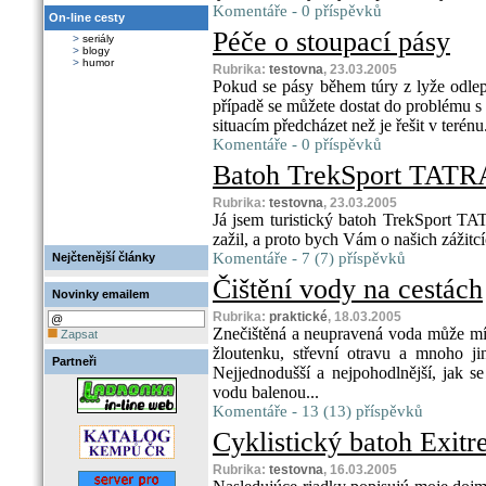
Komentáře - 0 příspěvků
On-line cesty
Péče o stoupací pásy
>
seriály
>
blogy
>
humor
Rubrika:
testovna
, 23.03.2005
Pokud se pásy během túry z lyže odlep
případě se můžete dostat do problému s
situacím předcházet než je řešit v terénu.
Komentáře - 0 příspěvků
Batoh TrekSport TATR
Rubrika:
testovna
, 23.03.2005
Já jsem turistický batoh TrekSport T
zažil, a proto bych Vám o našich zážit
Komentáře - 7 (7) příspěvků
Nejčtenější články
Čištění vody na cestách
Novinky emailem
Rubrika:
praktické
, 18.03.2005
Znečištěná a neupravená voda může mít 
Zapsat
žloutenku, střevní otravu a mnoho j
Partneři
Nejjednodušší a nejpohodlnější, jak s
vodu balenou...
Komentáře - 13 (13) příspěvků
Cyklistický batoh Exit
Rubrika:
testovna
, 16.03.2005