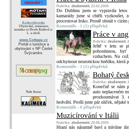
Rubrika:
zkušenosti
, 22.02.2006
Do Dublinu jsem se vypravila letos 
kamarády jsme si chtěli vyzkoušet, z
procestovat Irsko. Prostě obstát v cizím 
Královédvorsko
Komentáře - 1 (1) příspěvků
Ubytování, restaurace,
turistika ve Dvoře Králové n.
Práce v ang
L. a okolí.
www.Cottage.cz
Rubrika:
zkušenosti
, 
Portál o turistice a
Ještě v letu se p
ubytování v NP České
pohostinnou, byť 
Švýcarsko.
vzduchem. Nu což, 
odchytnout neurotickou hnědku, která p
Komentáře - 1 (1) příspěvků
Bohatý čes
Rubrika:
zkušenosti
, 
Konečně se nám po
auto neplaceném mís
Naše ikona:
prozkoumávat 3. n
hedvábí. Prošli jsme pár uliček, nějaké t
Komentáře - 0 příspěvků
.
Muzicírování v Itálii
Rubrika:
zkušenosti
, 29.06.2005
Hraní nás náramně baví a trávíme jím