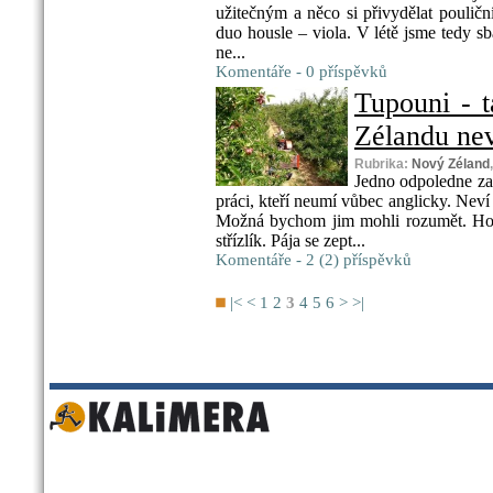
užitečným a něco si přivydělat pouli
duo housle – viola. V létě jsme tedy sba
ne...
Komentáře - 0 příspěvků
Tupouni - 
Zélandu nevy
Rubrika:
Nový Zéland
Jedno odpoledne za 
práci, kteří neumí vůbec anglicky. Neví o
Možná bychom jim mohli rozumět. Hol
střízlík. Pája se zept...
Komentáře - 2 (2) příspěvků
|<
<
1
2
3
4
5
6
>
>|