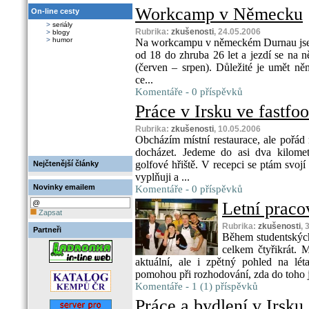
Workcamp v Německu
On-line cesty
>
seriály
Rubrika:
zkušenosti
, 24.05.2006
>
blogy
>
humor
Na workcampu v německém Durnau jsem st
od 18 do zhruba 26 let a jezdí se na 
(červen – srpen). Důležité je umět ně
ce...
Komentáře - 0 příspěvků
Práce v Irsku ve fastfo
Rubrika:
zkušenosti
, 10.05.2006
Obcházím místní restaurace, ale pořád 
docházet. Jedeme do asi dva kilomet
golfové hřiště. V recepci se ptám svojí
Nejčtenější články
vyplňuji a ...
Novinky emailem
Komentáře - 0 příspěvků
Letní praco
Zapsat
Rubrika:
zkušenosti
, 
Partneři
Během studentských
celkem čtyřikrát. 
aktuální, ale i zpětný pohled na l
pomohou při rozhodování, zda do toho jí
Komentáře - 1 (1) příspěvků
Práce a bydlení v Irsku