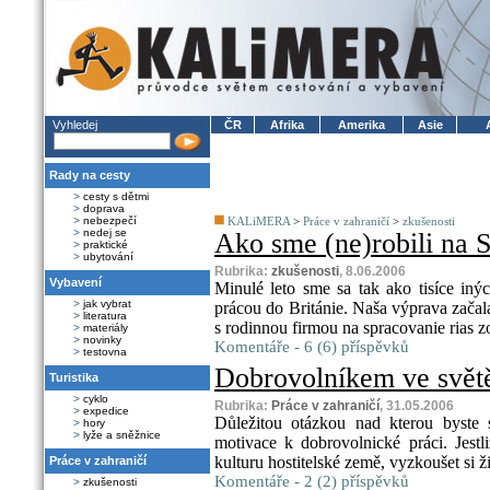
Vyhledej
ČR
Afrika
Amerika
Asie
Rady na cesty
>
cesty s dětmi
>
doprava
>
nebezpečí
KALiMERA
>
Práce v zahraničí
>
zkušenosti
>
nedej se
Ako sme (ne)robili na 
>
praktické
>
ubytování
Rubrika:
zkušenosti
, 8.06.2006
Vybavení
Minulé leto sme sa tak ako tisíce in
>
jak vybrat
prácou do Británie. Naša výprava začala
>
literatura
s rodinnou firmou na spracovanie rias 
>
materiály
>
novinky
Komentáře - 6 (6) příspěvků
>
testovna
Dobrovolníkem ve svět
Turistika
>
cyklo
Rubrika:
Práce v zahraničí
, 31.05.2006
>
expedice
Důležitou otázkou nad kterou byste s
>
hory
>
lyže a sněžnice
motivace k dobrovolnické práci. Jestli
kulturu hostitelské země, vyzkoušet si ž
Práce v zahraničí
Komentáře - 2 (2) příspěvků
>
zkušenosti