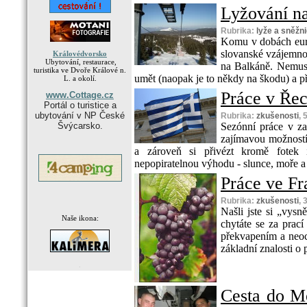
Lyžování na
Rubrika:
lyže a sněžn
Komu v dobách eura
slovanské vzájemnos
Královédvorsko
Ubytování, restaurace,
na Balkáně. Nemusít
turistika ve Dvoře Králové n.
umět (naopak je to někdy na škodu) a př
L. a okolí.
Práce v Ře
www.Cottage.cz
Portál o turistice a
ubytování v NP České
Rubrika:
zkušenosti
, 
Švýcarsko.
Sezónní práce v za
zajímavou možností,
a zároveň si přivézt kromě fotek 
nepopiratelnou výhodu - slunce, moře a 
Práce ve Fr
Rubrika:
zkušenosti
, 
Našli jste si „vysně
Naše ikona:
chytáte se za prac
překvapením a neoci
základní znalosti o
.
Cesta do M