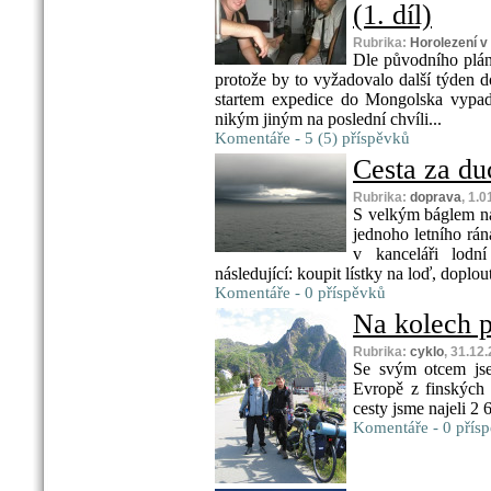
(1. díl)
Rubrika:
Horolezení 
Dle původního plánu
protože by to vyžadovalo další týden 
startem expedice do Mongolska vypadl
nikým jiným na poslední chvíli...
Komentáře - 5 (5) příspěvků
Cesta za d
Rubrika:
doprava
, 1.
S velkým báglem na
jednoho letního rán
v kanceláři lodn
následující: koupit lístky na loď, doplout
Komentáře - 0 příspěvků
Na kolech p
Rubrika:
cyklo
, 31.12
Se svým otcem jse
Evropě z finských
cesty jsme najeli 2
Komentáře - 0 přís