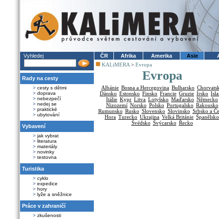
Vyhledej
ČR
Afrika
Amerika
Asie
KALiMERA
>
Evropa
Evropa
Rady na cesty
Albánie
Bosna a Hercegovina
Bulharsko
Chorvats
>
cesty s dětmi
>
doprava
Dánsko
Estonsko
Finsko
Francie
Gruzie
Irsko
Isl
>
nebezpečí
Itálie
Kypr
Litva
Lotyšsko
Maďarsko
Německo
>
nedej se
Nizozemí
Norsko
Polsko
Portugalsko
Rakousko
>
praktické
Rumunsko
Rusko
Slovensko
Slovinsko
Srbsko a Č
>
ubytování
Hora
Turecko
Ukrajina
Velká Británie
Španělsko
Švédsko
Švýcarsko
Řecko
Vybavení
>
jak vybrat
>
literatura
>
materiály
>
novinky
>
testovna
Turistika
>
cyklo
>
expedice
>
hory
>
lyže a sněžnice
Práce v zahraničí
>
zkušenosti