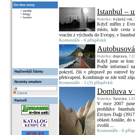
On-line cesty
Istanbul – už
>
seriály
>
blogy
>
humor
Rubrika:
Asijský rok
,
Když mířím z Evro
místo, kde cesta z
vracím z východu do Evropy, v Istanbul
Komentáře - 0 příspěvků
Autobusová
Rubrika:
doprava
, 7.
Když jsme se loni 
Podle informací n
pokrytí, čili v přepravě po ostrově 
Nejčtenější články
překvapení. Kombinuje se zde totiž zápa
Novinky emailem
Komentáře - 3 (3) příspěvků
Domluva v 
Zapsat
Rubrika:
Turecko
, 1.0
Partneři
V roce 2007 jsme 
prohlídce Istanb
Erciyes Daği (3917 
oblasti Antálie, do
zvolili ...
Komentáře - 0 přís