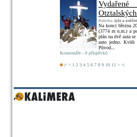
Vydařené
Otztalskýc
Rubrika:
lyže a sněžn
Na konci března 20
(3774 m n.m.) a po
plán na dvě auta se
auto jedno. Kvůli
Původ...
Komentáře - 0 příspěvků
|<
<
1
2
3
4
5
6
7
8
9
10
11
>
>|