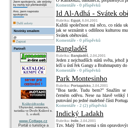
O Kambodži, banditech, přeplněných pi
Jsem spokojen/a, ale stránky
Komentáře - 0 příspěvků
by mohly být přehlednější
Id Al-Adhá - Svátek ob
Ano, jsem naprosto
spokojen/a
Rubrika:
Egypt
, 6.04.2001
Další ankety
Každá společnost má něco, co ráda uk
jak se seznámit s odlišnou kulturou mus
Novinky emailem
Svátek obětování.
Komentáře - 0 příspěvků
Zapsat
Bangladéš
Partneři
Rubrika:
Bangladéš
, 2.04.2001
Jeden z nejchudších států světa, jeho
leží u ústí řek Gangy a Brahmaputry do
Komentáře - 0 příspěvků
Park Montesinho
Rubrika:
Portugalsko
, 2.04.2001
"Boa tarde. Tudu bem?" Snažím se po
černém oděvu. Nese na hlavě veliký 
putování po jedné malebné části Portug
Královédvorsko
Komentáře - 2 (2) příspěvků
Ubytování, restaurace,
turistika ve Dvoře Králové n.
Indický Ladakh
L. a okolí.
www.Cottage.cz
Rubrika:
Indie
, 2.04.2001
Tzv. Malý Tibet nemá s tím opravdovým s
Portál o turistice a