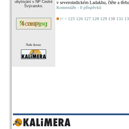
ubytování v NP České
v severoindickém Ladakhu, čtěte a třeba
Švýcarsko.
Komentáře - 0 příspěvků
|<
<
125
126
127
128
129
130
131
13
Naše ikona:
.