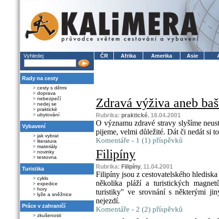
Vyhledej
ČR
Afrika
Amerika
Asie
Rady na cesty
>
cesty s dětmi
>
doprava
>
nebezpečí
Zdravá výživa aneb bašt
>
nedej se
>
praktické
>
ubytování
Rubrika:
praktické
, 18.04.2001
O významu zdravé stravy slyšíme neustá
Vybavení
pijeme, velmi důležité. Dát či nedát si to
>
jak vybrat
Komentáře - 1 (1) příspěvků
>
literatura
>
materiály
Filipíny
>
novinky
>
testovna
Rubrika:
Filipíny
, 11.04.2001
Turistika
Filipíny jsou z cestovatelského hledisk
>
cyklo
několika pláží a turistických magnet
>
expedice
>
hory
turistiky" ve srovnání s některými j
>
lyže a sněžnice
nejezdí.
Práce v zahraničí
Komentáře - 2 (2) příspěvků
>
zkušenosti