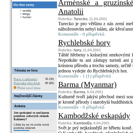
Arménské a gruzínsk
On-line cesty
Anatolii
>
seriály
>
blogy
>
humor
Rubrika:
Turecko
, 11.04.2001
Turecko je pro většinu z nás zemí meši
náboženstvím nebyl islám, ale křesťanst
Komentáře - 0 příspěvků
Rychlebské hory
Rubrika:
hory
, 11.04.2001
Táhlé hřebeny s krásnými smrkovými le
Nepotkáte tu ani zástupy turistů ani 
krásnou přírodu a trochu samoty, určitě 
jednou vydejte do Rychlebských hor.
Témata ve foru
Komentáře - 1 (1) příspěvků
Prace v zahranici
36 (36)
Barma (Myanmar)
Pokojská přes Ajob
89 (89)
Přidat nové téma
Rubrika:
Barma
, 6.04.2001
Nejčtenější články
Kulturně tvoří jakýsi přechod mezi s
je kromě přírody i starobylá buddhistic
Anketa
Komentáře - 0 příspěvků
Jste spokojeni se současnou
Kambodžské eskapády
podobou webových stránek
Kalimery?
Rubrika:
Kambodža
, 6.04.2001
Líbila by se mi zcela nová
Svět je prý nejkrásnější ze hřbetu koně
podoba stránek