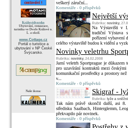
veškerý záruční...
Komentáře - 0 příspěvků
Největší vý
Královédvorsko
Rubrika:
novinky
, 27.
Ubytování, restaurace,
Na Výstavišti v L
turistika ve Dvoře Králové n.
tradiční Výstava s
L. a okolí.
pořízení vybavení d
www.Cottage.cz
celého výstaviště budou k vidění a vyzk
Portál o turistice a
ubytování v NP České
Novinky veletrhu Sport
Švýcarsko.
Rubrika:
novinky
, 24.02.2008
Jarní veletrh Sportprague je důkazem t
pro uzavírání kontraktů mezi českými 
komunikační prostředky a prostory než 
v...
Komentáře - 0 příspěvků
Skigraf - l
Naše ikona:
Rubrika:
lyže a sněžn
Tak nám právě skončil další, asi 8.
středisku Saalbach, Hinterglemm, Leog
.
překvapilo pár novinek.
Komentáře - 0 příspěvků
Postřehy z v