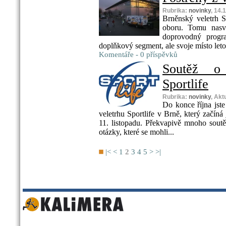
Rubrika:
novinky
, 14.
Brněnský veletrh Sp
oboru. Tomu nasvě
doprovodný progr
doplňkový segment, ale svoje místo leto
Komentáře - 0 příspěvků
Soutěž o
Sportlife
Rubrika:
novinky
, Akt
Do konce října jste
veletrhu Sportlife v Brně, který začíná 
11. listopadu. Překvapivě mnoho sout
otázky, které se mohli...
|<
<
1
2
3
4
5
>
>|