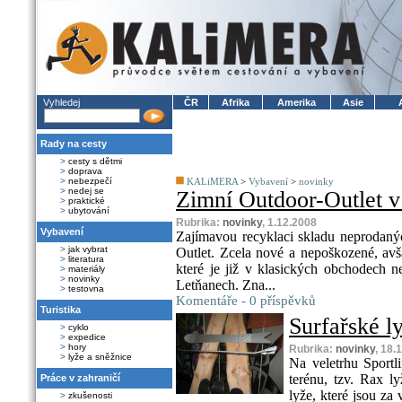
Vyhledej
ČR
Afrika
Amerika
Asie
Rady na cesty
>
cesty s dětmi
>
doprava
>
nebezpečí
KALiMERA
>
Vybavení
>
novinky
>
nedej se
Zimní Outdoor-Outlet v
>
praktické
>
ubytování
Rubrika:
novinky
, 1.12.2008
Vybavení
Zajímavou recyklaci skladu neprodaný
>
jak vybrat
Outlet. Zcela nové a nepoškozené, avš
>
literatura
které je již v klasických obchodech n
>
materiály
>
novinky
Letňanech. Zna...
>
testovna
Komentáře - 0 příspěvků
Turistika
Surfařské l
>
cyklo
>
expedice
>
hory
Rubrika:
novinky
, 18.
>
lyže a sněžnice
Na veletrhu Sportl
terénu, tzv. Rax l
Práce v zahraničí
lyže, které jsou z
>
zkušenosti