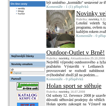
být umístěno „kormidlo“ sestavené ze tří
On-line cesty
Komentáře - 1 (1) příspěvků
>
seriály
>
blogy
Novinky vel
>
humor
Rubrika:
novinky
, 9.1
Letošní veletrh S
programu, ovšem na 
každým rokem zvažuj
Komentáře - 0 přís
Outdoor-Outlet v Brně!
Nejčtenější články
Rubrika:
novinky
, Aktualizováno 25.10.2008
Největší výprodej outdoorového a lyž
Novinky emailem
pražském Výstavišti v Letňanech (
provozovatel se rozhodl nabídnou
Zapsat
zvýhodněné zboží již na podzim....
Komentáře - 0 příspěvků
Partneři
Holan sport se stěhuje
Rubrika:
novinky
, 16.07.2008
Od soboty 12. července 2008 je uzavře
důvodů stěhování prodejny do větších 
Holan sportu zakoupit na Výstavě st