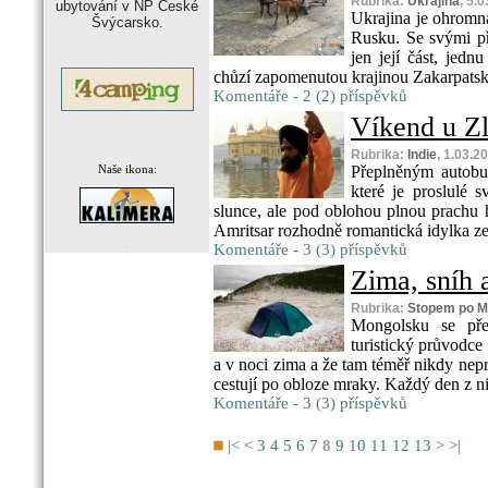
Rubrika:
Ukrajina
, 5.
ubytování v NP České
Ukrajina je ohromn
Švýcarsko.
Rusku. Se svými přá
jen její část, jedn
chůzí zapomenutou krajinou Zakarpatské
Komentáře - 2 (2) příspěvků
Víkend u Z
Rubrika:
Indie
, 1.03.2
Naše ikona:
Přeplněným autobu
které je proslulé 
slunce, ale pod oblohou plnou prachu 
Amritsar rozhodně romantická idylka ze 
.
Komentáře - 3 (3) příspěvků
Zima, sníh a
Rubrika:
Stopem po M
Mongolsku se př
turistický průvodce
a v noci zima a že tam téměř nikdy nep
cestují po obloze mraky. Každý den z ni
Komentáře - 3 (3) příspěvků
|<
<
3
4
5
6
7
8
9
10
11
12
13
>
>|