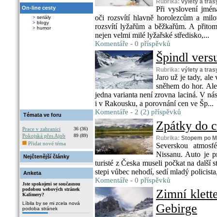
Rubrika:
výlety a tras
On-line cesty
Při vyslovení jmé
oči rozsvítí hlavně horolezcům a mil
>
seriály
>
blogy
rozsvítí lyžařům a běžkařům. A přito
>
humor
nejen velmi milé lyžařské středisko,...
Komentáře - 0 příspěvků
Špindl vers
Rubrika:
výlety a tras
Jaro už je tady, ale 
sněhem do hor. Al
jedna varianta není zrovna laciná. V násl
i v Rakousku, a porovnání cen ve Šp...
Komentáře - 2 (2) příspěvků
Témata ve foru
Zpátky do ci
Prace v zahranici
36 (36)
Pokojská přes Ajob
89 (89)
Rubrika:
Stopem po M
Přidat nové téma
Severskou atmosf
Nissanu. Auto je pr
Nejčtenější články
turisté z Česka museli počkat na další 
stepi vůbec nehodí, sedí mladý policista,
Anketa
Komentáře - 0 příspěvků
Jste spokojeni se současnou
podobou webových stránek
Zimní klett
Kalimery?
Líbila by se mi zcela nová
Gebirge
podoba stránek