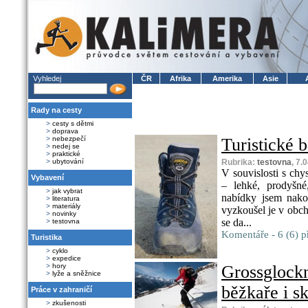
Vyhledej
ČR
Afrika
Amerika
Asie
Rady na cesty
>
cesty s dětmi
>
doprava
>
nebezpečí
Turistické 
>
nedej se
>
praktické
>
ubytování
Rubrika:
testovna
, 7.
V souvislosti s chy
Vybavení
– lehké, prodyšn
>
jak vybrat
nabídky jsem nako
>
literatura
>
materiály
vyzkoušel je v obch
>
novinky
se da...
>
testovna
Komentáře - 6 (6) p
Turistika
>
cyklo
>
expedice
>
hory
Grossglockn
>
lyže a sněžnice
běžkaře i sk
Práce v zahraničí
>
zkušenosti