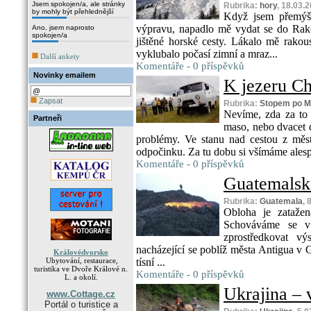
Jsem spokojen/a, ale stránky
Rubrika:
hory
, 18.03.
by mohly být přehlednější
Když jsem přemýšl
výpravu, napadlo mě vydat se do Rakous
Ano, jsem naprosto
spokojen/a
jištěné horské cesty. Lákalo mě rako
vyklubalo počasí zimní a mraz...
Další ankety
Komentáře - 0 příspěvků
Novinky emailem
K jezeru Ch
Zapsat
Rubrika:
Stopem po M
Nevíme, zda za to
Partneři
maso, nebo dvacet d
problémy. Ve stanu nad cestou z měs
odpočinku. Za tu dobu si všímáme alespo
Komentáře - 0 příspěvků
Guatemalsk
Rubrika:
Guatemala
, 
Obloha je zatažen
Schováváme se v 
zprostředkovat 
nacházející se poblíž města Antigua v 
Královédvorsko
Ubytování, restaurace,
tísní ...
turistika ve Dvoře Králové n.
Komentáře - 0 příspěvků
L. a okolí.
Ukrajina – 
www.Cottage.cz
Portál o turistice a