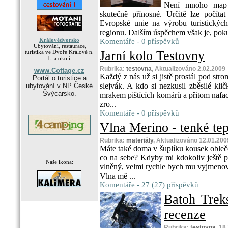
Není mnoho map z
skutečně přínosné. Určitě lze počít
Evropské unie na výrobu turistickýc
regionu. Dalším úspěchem však je, pokud
Královédvorsko
Komentáře - 0 příspěvků
Ubytování, restaurace,
Jarní kolo Testovny
turistika ve Dvoře Králové n.
L. a okolí.
Rubrika:
testovna
, Aktualizováno 2.02.2009
www.Cottage.cz
Každý z nás už si jistě prostál pod stro
Portál o turistice a
slejvák. A kdo si nezkusil zběsilé kl
ubytování v NP České
Švýcarsko.
mrakem pištících komárů a přitom nafac
zro...
Komentáře - 0 příspěvků
Vlna Merino - tenké te
Rubrika:
materiály
, Aktualizováno 12.01.200
Máte také doma v šuplíku kousek obleče
co na sebe? Kdyby mi kdokoliv ještě p
Naše ikona:
vlněný, velmi rychle bych mu vyjmenov
Vlna mě ...
Komentáře - 27 (27) příspěvků
Batoh Trek
.
recenze
Rubrika:
testovna
, 18