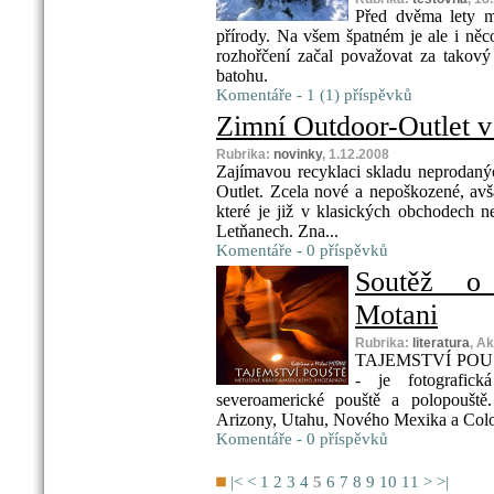
Před dvěma lety m
přírody. Na všem špatném je ale i něc
rozhořčení začal považovat za takov
batohu.
Komentáře - 1 (1) příspěvků
Zimní Outdoor-Outlet v
Rubrika:
novinky
, 1.12.2008
Zajímavou recyklaci skladu neprodaný
Outlet. Zcela nové a nepoškozené, avš
které je již v klasických obchodech n
Letňanech. Zna...
Komentáře - 0 příspěvků
Soutěž o 
Motani
Rubrika:
literatura
, A
TAJEMSTVÍ POUŠTĚ
- je fotografická
severoamerické pouště a polopouště
Arizony, Utahu, Nového Mexika a Colora
Komentáře - 0 příspěvků
|<
<
1
2
3
4
5
6
7
8
9
10
11
>
>|