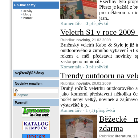
Všechny tyto propa
On-line cesty
Přesto je každá z br
>
seriály
pro některou z nic
>
blogy
jasn...
>
humor
Komentáře - 0 příspěvků
Veletrh S1 v roce 2009
Rubrika:
novinky
, 21.02.2009
Brněnský veletrh Kabo & Style je již t
outdoorového a zimního vybavení S1 se
rokem a měl představit novinky sp
zastoupeno minimál...
Komentáře - 0 příspěvků
Nejčtenější články
Trendy outdooru na vel
Rubrika:
novinky
, 20.02.2009
Novinky emailem
Druhý ročník veletrhu outdoorového a
jako komorní představení několika če
Zapsat
počet nebyl velký, novinek a zajímavo
Partneři
výstaviště k p...
Komentáře - 1 (1) příspěvků
Běžecké m
zdarma
Rubrika:
literatura
, 1