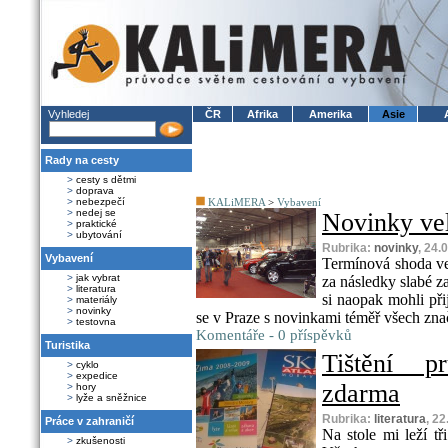
Vyhledej
ČR
Afrika
Amerika
Asie
Rady na cesty
>
cesty s dětmi
>
doprava
>
nebezpečí
KALiMERA
>
Vybavení
>
nedej se
Novinky vel
>
praktické
>
ubytování
Rubrika:
novinky
, 24.
Vybavení
Termínová shoda ve
>
jak vybrat
za následky slabé z
>
literatura
si naopak mohli přij
>
materiály
>
novinky
se v Praze s novinkami téměř všech zna
>
testovna
Komentáře - 0 příspěvků
Turistika
Tištění p
>
cyklo
>
expedice
zdarma
>
hory
>
lyže a sněžnice
Rubrika:
literatura
, 2
Práce v zahraničí
Na stole mi leží t
>
zkušenosti