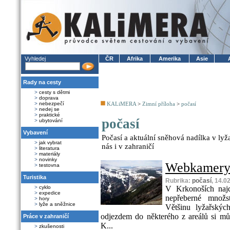
Vyhledej
ČR
Afrika
Amerika
Asie
Rady na cesty
>
cesty s dětmi
>
doprava
>
nebezpečí
KALiMERA
>
Zimní příloha
>
počasí
>
nedej se
>
praktické
počasí
>
ubytování
Vybavení
Počasí a aktuální sněhová nadílka v lyž
>
jak vybrat
nás i v zahraničí
>
literatura
>
materiály
>
novinky
Webkamery 
>
testovna
Turistika
Rubrika:
počasí
, 14.0
>
cyklo
V Krkonoších najd
>
expedice
nepřeberné množs
>
hory
>
lyže a sněžnice
Většinu lyžařskýc
odjezdem do některého z areálů si můž
Práce v zahraničí
K...
>
zkušenosti