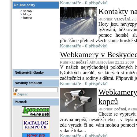
Komentáře - 0 příspěvků
On-line cesty
Kontakty na
>
seriály
>
blogy
>
humor
Rubrika:
varování
, 2.
Hory jsou nevyzpyt
lyžování, běžkován
pomoc horské sl
přinášíme přehled všech stanic horské sl
Komentáře - 0 příspěvků
Webkamery v Beskyde
Rubrika:
počasí
, Aktualizováno 21.12.2009
V našich nejvýchodněji položených 
lyžařských areálů, ve kterých si můžou
Nejčtenější články
začátečníci a rodiny s dětmi. Připravili j
Novinky emailem
Komentáře - 0 příspěvků
Webkamer
Zapsat
kopců
Partneři
Rubrika:
počasí
, Aktu
Chcete se vypravit 
zrovna neprší, nesněží nebo – v lepším
zda vyrazit, či ne, vám mohou pomoci w
v dané loka...
Komentáře - 0 příspěvků