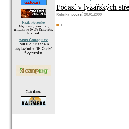
Počasí v lyžařských stře
Rubrika:
počasí
, 20.01.2000
Královédvorsko
1
Ubytování, restaurace,
turistika ve Dvoře Králové n.
L. a okolí.
www.Cottage.cz
Portál o turistice a
ubytování v NP České
Švýcarsko.
Naše ikona:
.