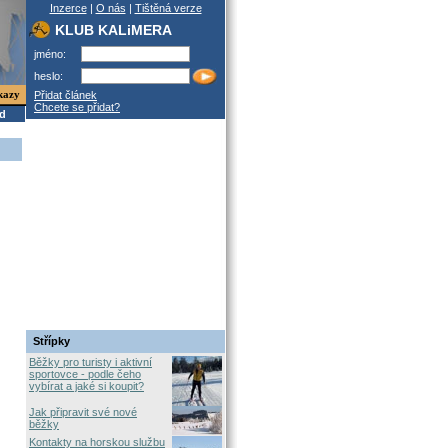
Inzerce
|
O nás
|
Tištěná verze
KLUB KALiMERA
jméno:
heslo:
kazy
Přidat článek
Chcete se přidat?
od
Střípky
Běžky pro turisty i aktivní
sportovce - podle čeho
vybírat a jaké si koupit?
Jak připravit své nové
běžky
Kontakty na horskou službu