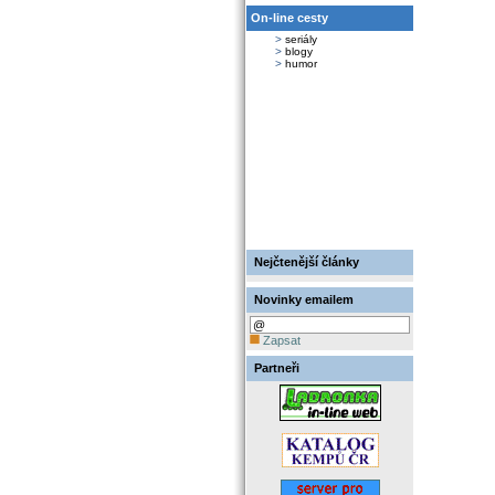
On-line cesty
>
seriály
>
blogy
>
humor
Nejčtenější články
Novinky emailem
Zapsat
Partneři