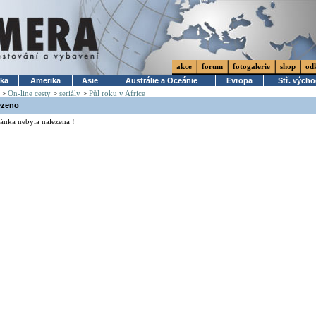
akce
forum
fotogalerie
shop
od
ika
Amerika
Asie
Austrálie a Oceánie
Evropa
Stř. vých
>
On-line cesty
>
seriály
>
Půl roku v Africe
ezeno
ánka nebyla nalezena !