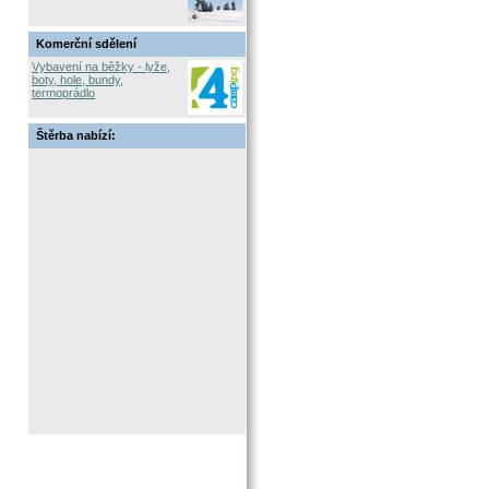
Komerční sdělení
Vybavení na běžky - lyže,
boty, hole, bundy,
termoprádlo
Štěrba nabízí: