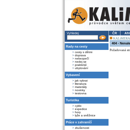
Vyhledej
ČR
Afr
KALiMERA
404 - Nenal
Rady na cesty
Požadovaná str
>
cesty s dětmi
>
doprava
>
nebezpečí
>
nedej se
>
praktické
>
ubytování
Vybavení
>
jak vybrat
>
literatura
>
materiály
>
novinky
>
testovna
Turistika
>
cyklo
>
expedice
>
hory
>
lyže a sněžnice
Práce v zahraničí
>
zkušenosti