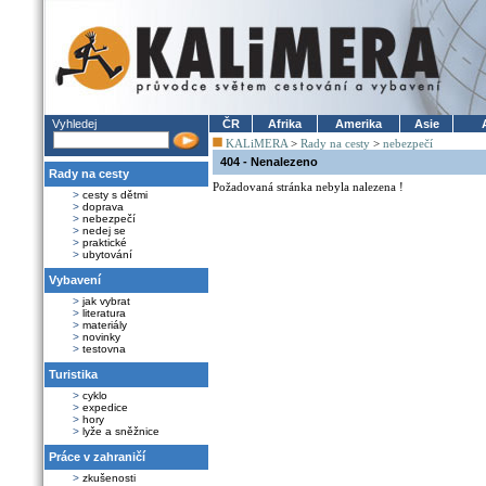
Vyhledej
ČR
Afrika
Amerika
Asie
KALiMERA
>
Rady na cesty
>
nebezpečí
404 - Nenalezeno
Rady na cesty
Požadovaná stránka nebyla nalezena !
>
cesty s dětmi
>
doprava
>
nebezpečí
>
nedej se
>
praktické
>
ubytování
Vybavení
>
jak vybrat
>
literatura
>
materiály
>
novinky
>
testovna
Turistika
>
cyklo
>
expedice
>
hory
>
lyže a sněžnice
Práce v zahraničí
>
zkušenosti