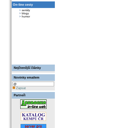
On-line cesty
>
seriály
>
blogy
>
humor
Nejčtenější články
Novinky emailem
Zapsat
Partneři