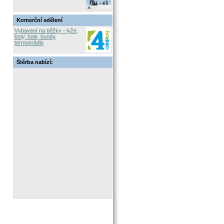
Komerční sdělení
Vybavení na běžky - lyže,
boty, hole, bundy,
termoprádlo
Štěrba nabízí: