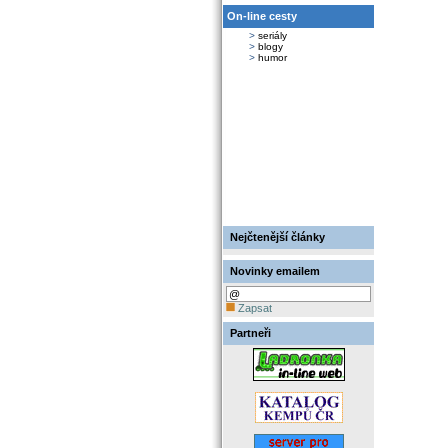
On-line cesty
>
seriály
>
blogy
>
humor
Nejčtenější články
Novinky emailem
Zapsat
Partneři