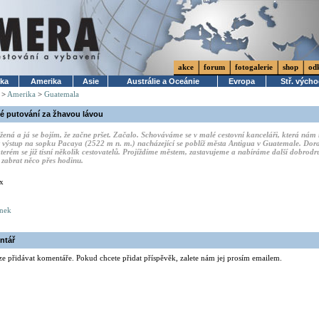
akce
forum
fotogalerie
shop
od
ika
Amerika
Asie
Austrálie a Oceánie
Evropa
Stř. vých
>
Amerika
>
Guatemala
é putování za žhavou lávou
žená a já se bojím, že začne pršet. Začalo. Schováváme se v malé cestovní kanceláři, která nám
 výstup na sopku Pacaya (2522 m n. m.) nacházející se poblíž města Antigua v Guatemale. Dora
terém se již tísní několik cestovatelů. Projíždíme městem, zastavujeme a nabíráme další dobrodr
zabrat něco přes hodinu.
x
ánek
ntář
ze přidávat komentáře. Pokud chcete přidat příspěvěk, zalete nám jej prosím emailem.