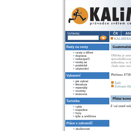
Vyhledej
ČR
Afr
KALiMERA
Rady na cesty
Guatemalsk
>
cesty s dětmi
Obloha je zata
>
doprava
zprostředkovat
>
nebezpečí
>
nedej se
mikrobus, ve k
>
praktické
Jízda nám má 
>
ubytování
Přečteno 4758
Vybavení
>
jak vybrat
Zpět
>
literatura
Zobrazit čl
>
materiály
>
novinky
>
testovna
Přidat kome
Turistika
Z vaí země nel
>
cyklo
>
expedice
>
hory
>
lyže a sněžnice
Práce v zahraničí
>
zkušenosti