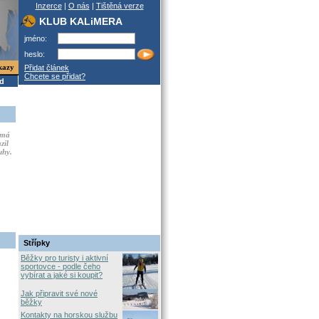
Inzerce
|
O nás
|
Tištěná verze
KLUB KALiMERA
jméno:
heslo:
kazy
Přidat článek
Chcete se přidat?
od
 má
zil
uhy.
Střípky
Běžky pro turisty i aktivní
sportovce - podle čeho
vybírat a jaké si koupit?
Jak připravit své nové
běžky
Kontakty na horskou službu