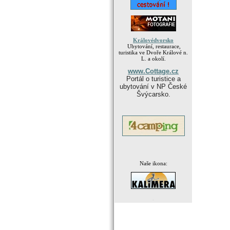
Královédvorsko
Ubytování, restaurace,
turistika ve Dvoře Králové n.
L. a okolí.
www.Cottage.cz
Portál o turistice a
ubytování v NP České
Švýcarsko.
Naše ikona:
.