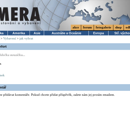
akce
forum
fotogalerie
shop
od
ika
Amerika
Asie
Austrálie a Oceánie
Evropa
Stř. vých
>
Vybavení
>
jak vybrat
mfort
dědečku mrazíčku...
x
ánek
ntář
ze přidávat komentáře. Pokud chcete přidat příspěvěk, zalete nám jej prosím emailem.