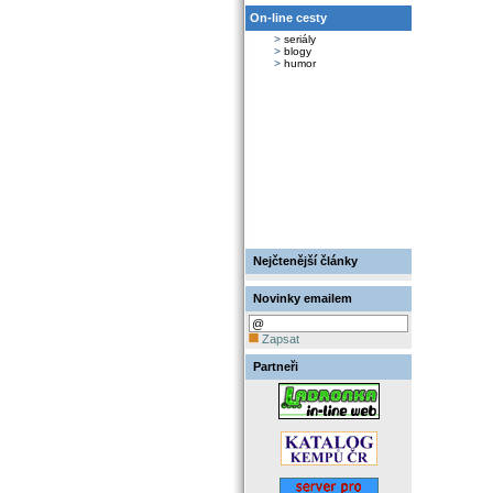
On-line cesty
>
seriály
>
blogy
>
humor
Nejčtenější články
Novinky emailem
Zapsat
Partneři