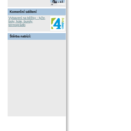
Komerční sdělení
Vybavení na běžky - lyže,
boty, hole, bundy,
termoprádlo
Štěrba nabízí: