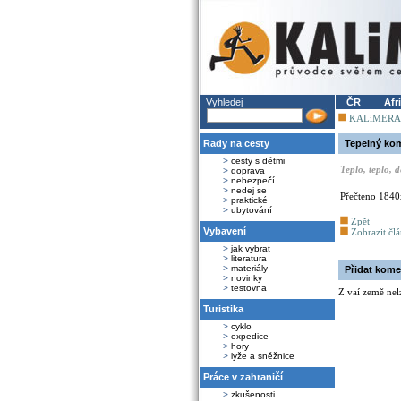
Vyhledej
ČR
Afr
KALiMERA
Rady na cesty
Tepelný ko
>
cesty s dětmi
Teplo, teplo, 
>
doprava
>
nebezpečí
>
nedej se
Přečteno 1840
>
praktické
>
ubytování
Zpět
Vybavení
Zobrazit čl
>
jak vybrat
>
literatura
>
materiály
Přidat kome
>
novinky
>
testovna
Z vaí země nel
Turistika
>
cyklo
>
expedice
>
hory
>
lyže a sněžnice
Práce v zahraničí
>
zkušenosti