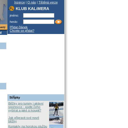
Inzerce
|
O nás
|
Tištěná verze
KLUB KALiMERA
jméno:
heslo:
kazy
Přidat článek
Chcete se přidat?
od
Střípky
Běžky pro turisty i aktivní
sportovce - podle čeho
vybírat a jaké si koupit?
Jak připravit své nové
běžky
Kontakty na horskou službu