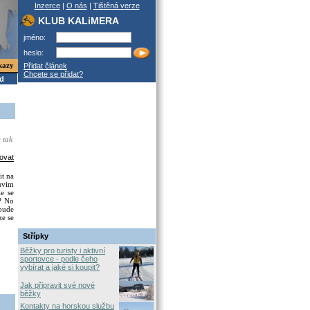
Inzerce
|
O nás
|
Tištěná verze
KLUB KALiMERA
jméno:
heslo:
kazy
Přidat článek
Chcete se přidat?
od
e tak
ovat
it na
uvim
e se
? No
 bude
ze se
Střípky
Běžky pro turisty i aktivní
sportovce - podle čeho
vybírat a jaké si koupit?
Jak připravit své nové
běžky
Kontakty na horskou službu