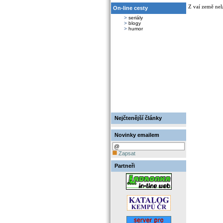
Z vaí země nel
On-line cesty
>
seriály
>
blogy
>
humor
Nejčtenější články
Novinky emailem
Zapsat
Partneři