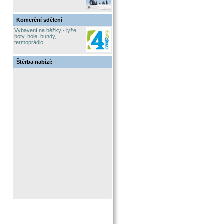
Komerční sdělení
Vybavení na běžky - lyže,
boty, hole, bundy,
termoprádlo
Štěrba nabízí: