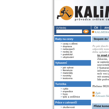
Vyhledej
ČR
Afr
KALiMERA
Rady na cesty
Stopem do 
>
cesty s dětmi
Po pár dnech 
>
doprava
odpovídá tomu,
>
nebezpečí
>
nedej se
třeba uplatňo
>
praktické
to snad 
>
ubytování
Zdravim,
se zajmem 
Vybavení
neuverite
>
jak vybrat
(+kamarad
>
literatura
informova
>
materiály
tech veci
>
novinky
mit uzasn
>
testovna
lide podve
Turistika
Přečteno 9820
>
cyklo
>
expedice
Zpět
>
hory
Zobrazit čl
>
lyže a sněžnice
Práce v zahraničí
Přidat kome
>
zkušenosti