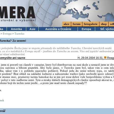
akce
forum
fotogalerie
shop
od
ika
Amerika
Asie
Austrálie a Oceánie
Evropa
Stř. vých
>
Evropa
>
Turecko
Turecka? Za sexem!
v pokojném Řecku jsme se stopem přesunuly do neklidného Turecka. Chování tureckých mužů
 co si o turistkách z Evropy myslí – jezdíme do Turecka za sexem. Více než typické smlouvání j
vat rázné odmlouvání.
nemyslite ani vazne
H
, 29.04.2004 16:31,
Reag
jsem si precetl vas clanek v casopise, ktery byl distribuovan na nasi skole a nestacil jsem se div
lnou naivitou a blbosti pisatelek. Aby bylo jasno, v Turecku jsem byl, takze vim o cem ml
ka, takze vim i o pohledu opacneho pohlavi). Pokud jedu do zeme tohoto typu, co takhl
t predem? Brat ohled na zakladni kulturni a nabozenske tradice (jako nechodit spore odene)
 je strasne moc, prumerny turista batuzkar-ka se jim pri trose dobre vule bezproblemu vyhne a
y pobyt v teto nadherne zemi. Tyto a mraky dalsich demagogickych clanku zpusobuji akorat to, 
dome boji do techto zemi jezdit....a proto jste snad tento clanek nepsaly??
x
ánek
ntář