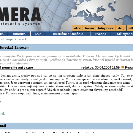
akce
forum
fotogalerie
shop
od
ika
Amerika
Asie
Austrálie a Oceánie
Evropa
Stř. vých
>
Evropa
>
Turecko
Turecka? Za sexem!
v pokojném Řecku jsme se stopem přesunuly do neklidného Turecka. Chování tureckých mužů
 co si o turistkách z Evropy myslí – jezdíme do Turecka za sexem. Více než typické smlouvání j
vat rázné odmlouvání.
d nemyslite ani vazne
redakce
, 30.04.2004 11:59,
Reag
demagogicky, slecny popisuji to, co se jim skutecne stalo a jak dane situace resily. To, ze 
tuaci vubec nemusely dostat, je doufam zrejme. Mozna vse zpusobila nevedomost, nezkusenost,
om pise. Je to varovani ostatnim, ani ne tak pred Turky, spise pred vlastnim chovanim teto zemi.
isto, kde se zverejnuji zejmena vlastni zkusenosti, dobre i spatne. Nekdy se stane chyba na s
 nekdy jinde, a proc o tom nepsat? Abych se nahodou pred ostatnimi chytroliny neschodil?
m v Turecku stopovalo jinak, mate moznost o tom napsat.
x
ánek
ntář