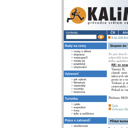
Vyhledej
ČR
Afr
KALiMERA
Rady na cesty
Stopem do 
>
cesty s dětmi
Po pár dnech 
>
doprava
odpovídá tomu,
>
nebezpečí
>
nedej se
třeba uplatňo
>
praktické
RE: to sna
>
ubytování
Vazeny H,
clanek neni 
Vybavení
takovych si
>
jak vybrat
proto se o t
>
literatura
Treknet je m
>
materiály
cestovatele,
>
novinky
Pokud se va
>
testovna
Přečteno 9820
Turistika
>
cyklo
Zpět
>
expedice
Zobrazit čl
>
hory
>
lyže a sněžnice
Práce v zahraničí
Přidat kome
>
zkušenosti