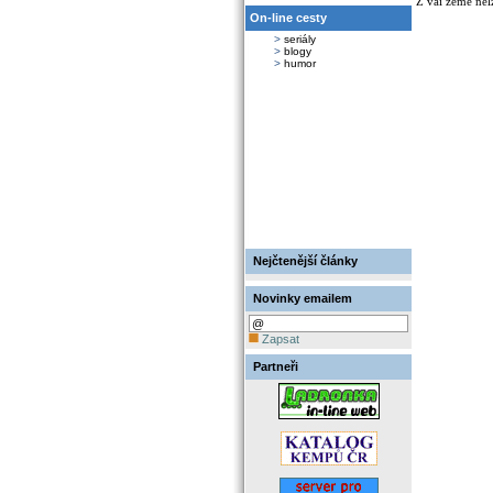
Z vaí země nel
On-line cesty
>
seriály
>
blogy
>
humor
Nejčtenější články
Novinky emailem
Zapsat
Partneři