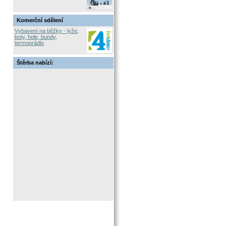
Komerční sdělení
Vybavení na běžky - lyže,
boty, hole, bundy,
termoprádlo
Štěrba nabízí: