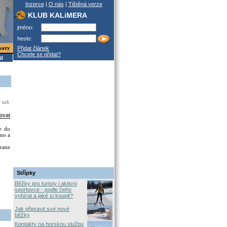
Inzerce
|
O nás
|
Tištěná verze
KLUB KALiMERA
jméno:
heslo:
kazy
Přidat článek
Chcete se přidat?
od
e tak
ovat
se do
 no a
trane
Střípky
Běžky pro turisty i aktivní
sportovce - podle čeho
vybírat a jaké si koupit?
Jak připravit své nové
běžky
Kontakty na horskou službu