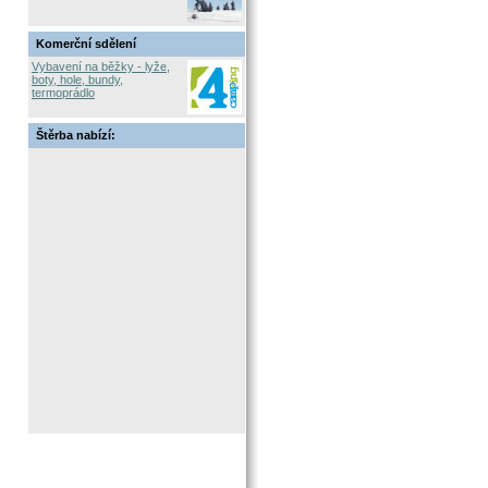
Komerční sdělení
Vybavení na běžky - lyže,
boty, hole, bundy,
termoprádlo
Štěrba nabízí: