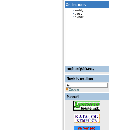
On-line cesty
>
seriály
>
blogy
>
humor
Nejčtenější články
Novinky emailem
Zapsat
Partneři