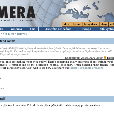
akce
forum
fotogalerie
shop
od
ika
Amerika
Asie
Austrálie a Oceánie
Evropa
Stř. vých
>
Vybavení
>
testovna
oh na saních
ěř nejdůležitější částí výbavy skandinávských lyžařů. Jsou to jakési boby, na kterých za sebou
svoji bagáž. V cizině se dají koupit drahé a kvalitní originály z laminátu či plastových materiálů,
i vyrobit si svoje vlastní.
Scott Burke
, 26.05.2026 08:59,
Reag
l you guys are making your own pulky! There's something really satisfying about crafting you
ntures. It reminds me of the dedication Football Bros show when building their fantasy tea
 effort always pays off. Can't wait to see how yours turn out!
https://footballbrosfree.com
x
ánek
ntář
ze přidávat komentáře. Pokud chcete přidat příspěvěk, zalete nám jej prosím emailem.