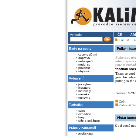
Vyhledej
ČR
Afr
KALiMERA
Rady na cesty
Pulky - bat
>
cesty s dětmi
Pulky jsou tém
>
doprava
táhnou lyžaři 
>
nebezpečí
>
nedej se
jsme se rozhodl
>
praktické
football bros
>
ubytování
That's so coo
gear for adve
Vybavení
putting in the
>
jak vybrat
>
literatura
>
materiály
Přečteno 9292
>
novinky
>
testovna
Zpět
Turistika
Zobrazit čl
>
cyklo
>
expedice
>
hory
Přidat kome
>
lyže a sněžnice
Z vaí země nel
Práce v zahraničí
>
zkušenosti