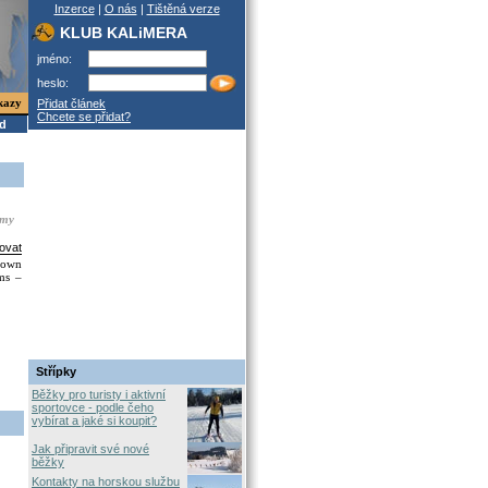
Inzerce
|
O nás
|
Tištěná verze
KLUB KALiMERA
jméno:
heslo:
kazy
Přidat článek
Chcete se přidat?
od
 my
ovat
r own
ms –
Střípky
Běžky pro turisty i aktivní
sportovce - podle čeho
vybírat a jaké si koupit?
Jak připravit své nové
běžky
Kontakty na horskou službu