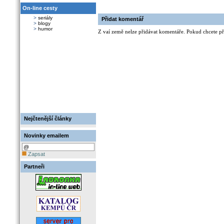
On-line cesty
>
seriály
Přidat komentář
>
blogy
>
humor
Z vaí země nelze přidávat komentáře. Pokud chcete při
Nejčtenější články
Novinky emailem
Zapsat
Partneři