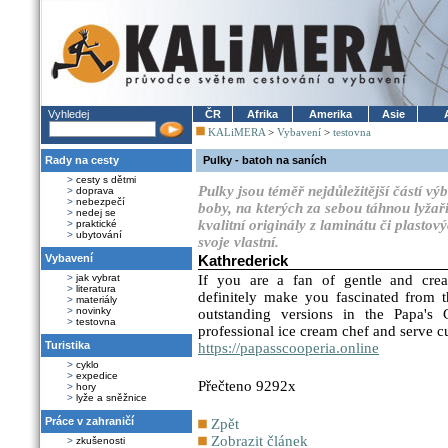
Vyhledej
ČR
Afrika
Amerika
Asie
KALiMERA
>
Vybavení
>
testovna
Rady na cesty
Pulky - batoh na saních
>
cesty s dětmi
Pulky jsou téměř nejdůležitější částí v
>
doprava
>
nebezpečí
boby, na kterých za sebou táhnou lyžaři
>
nedej se
kvalitní originály z laminátu či plastov
>
praktické
>
ubytování
svoje vlastní.
Vybavení
Kathrederick
>
jak vybrat
If you are a fan of gentle and crea
>
literatura
definitely make you fascinated from t
>
materiály
>
novinky
outstanding versions in the Papa's
>
testovna
professional ice cream chef and serve c
Turistika
https://papasscooperia.online
>
cyklo
>
expedice
Přečteno 9292x
>
hory
>
lyže a sněžnice
Práce v zahraničí
Zpět
Zobrazit článek
>
zkušenosti