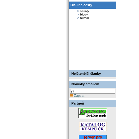
On-line cesty
>
seriály
>
blogy
>
humor
Nejčtenější články
Novinky emailem
Zapsat
Partneři