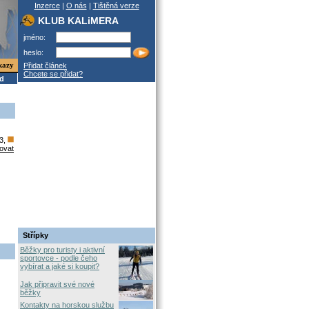
Inzerce
|
O nás
|
Tištěná verze
KLUB KALiMERA
jméno:
heslo:
kazy
Přidat článek
Chcete se přidat?
od
03,
ovat
Střípky
Běžky pro turisty i aktivní
sportovce - podle čeho
vybírat a jaké si koupit?
Jak připravit své nové
běžky
Kontakty na horskou službu