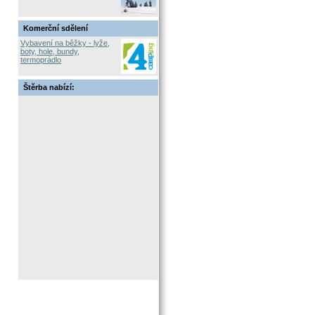
Komerční sdělení
Vybavení na běžky - lyže,
boty, hole, bundy,
termoprádlo
Štěrba nabízí: