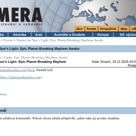
akce
forum
fotogalerie
shop
od
ika
Amerika
Asie
Austrálie a Oceánie
Evropa
Stř. vých
>
Fórum
>
Shatter the Sun’s Light: Epic Planet-Breaking Mayhem Awaits
 Sun’s Light: Epic Planet-Breaking Mayhem Awaits
un’s Light: Epic Planet-Breaking Mayhem Awaits
Sun’s Light: Epic Planet-Breaking Mayhem
Solar Smash
, 18.11.2025 04:
Reag
olarsmashonline.com]Solar
Smash[/url]
(
https://solarsmashonline.com)
 téma
ntář
ze přidávat komentáře. Pokud chcete přidat příspěvěk, zalete nám jej prosím emailem.