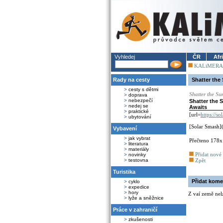
Vyhledej
ČR
Afr
KALiMERA
Rady na cesty
Shatter the
>
cesty s dětmi
Shatter the S
>
doprava
>
nebezpečí
Shatter the 
>
nedej se
Awaits
>
praktické
[url=
https://s
>
ubytování
[Solar Smash]
Vybavení
>
jak vybrat
Přečteno 178x
>
literatura
>
materiály
Přidat nové
>
novinky
>
testovna
Zpět
Turistika
Přidat kome
>
cyklo
>
expedice
>
hory
Z vaí země nel
>
lyže a sněžnice
Práce v zahraničí
>
zkušenosti