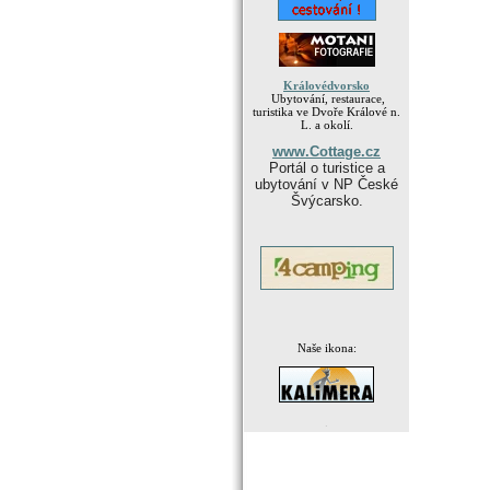
Královédvorsko
Ubytování, restaurace,
turistika ve Dvoře Králové n.
L. a okolí.
www.Cottage.cz
Portál o turistice a
ubytování v NP České
Švýcarsko.
Naše ikona:
.