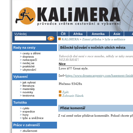
Vyhledej
ČR
Afrika
Amerika
Asie
KALiMERA
>
Zimní příloha
>
lyže a sněžnice
Rady na cesty
Běžecké lyžování v nočních ulicích města
>
cesty s dětmi
Takových dní není v roce mnoho, někdy se taky neuro
>
doprava
NEZAVÁHAT!
>
nebezpečí
>
nedej se
Nice
>
praktické
Love it!!! Great style.
>
ubytování
[url=
https://www.dreamcarpentry.com/basement-finis
Vybavení
>
jak vybrat
Přečteno 93428x
>
literatura
>
materiály
Zpět
>
novinky
>
testovna
Zobrazit článek
Turistika
Přidat komentář
>
cyklo
>
expedice
>
hory
Z vaí země nelze přidávat komentáře. Pokud chcete při
>
lyže a sněžnice
Práce v zahraničí
>
zkušenosti