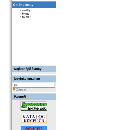
On-line cesty
>
seriály
>
blogy
>
humor
Nejčtenější články
Novinky emailem
Zapsat
Partneři