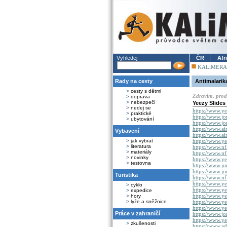
Vyhledej
ČR
Afr
KALiMERA
Rady na cesty
Antimalarik
>
cesty s dětmi
Zdravím, prod
>
doprava
>
nebezpečí
Yeezy Slides
>
nedej se
https://www.ye
>
praktické
https://www.jo
>
ubytování
https://www.jo
https://www.ai
Vybavení
https://www.ai
>
jak vybrat
https://www.ye
>
literatura
https://www.nf
>
materiály
https://www.nf
>
novinky
https://www.ye
>
testovna
https://www.j
https://www.j
Turistika
https://www.nf
https://www.ye
>
cyklo
https://www.ye
>
expedice
https://www.ye
>
hory
>
lyže a sněžnice
https://www.y
https://www.y
Práce v zahraničí
https://www.j
https://www.ye
>
zkušenosti
https://www.a