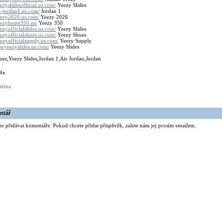
ezyslidesofficial.us.com/
Yeezy Slides
r-jordan1.us.com/
Jordan 1
eezy2026.us.com/
Yeezy 2026
eezyboost350.us/
Yeezy 350
ezyofficialslides.us.com/
Yeezy Slides
ezyofficialshoes.us.com/
Yeezy Shoes
ezyofficialsupply.us.com/
Yeezy Supply
ewyeezyslides.us.com/
Yeezy Slides
es,Yeezy Slides,Jordan 1,Air Jordan,Jordan
34x
 téma
ntář
ze přidávat komentáře. Pokud chcete přidat příspěvěk, zalete nám jej prosím emailem.