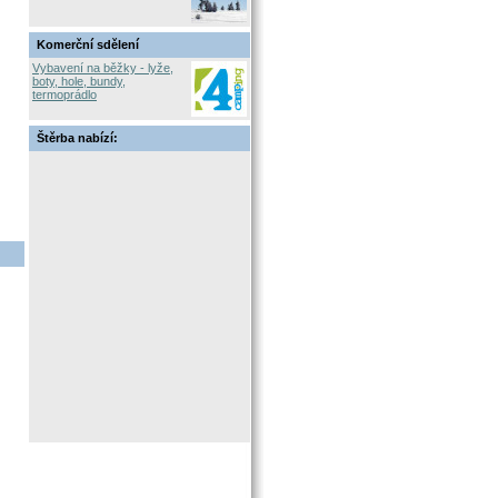
Komerční sdělení
Vybavení na běžky - lyže,
boty, hole, bundy,
termoprádlo
Štěrba nabízí: