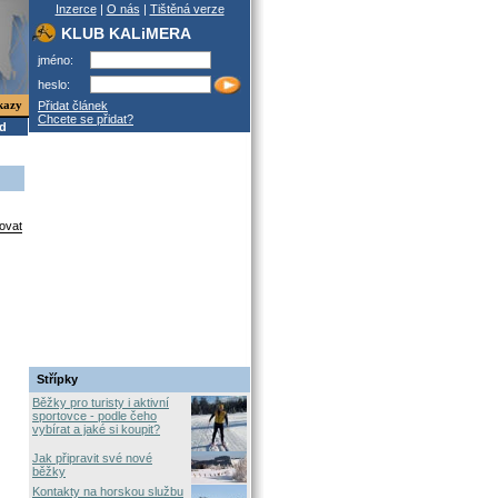
Inzerce
|
O nás
|
Tištěná verze
KLUB KALiMERA
jméno:
heslo:
kazy
Přidat článek
Chcete se přidat?
od
ovat
Střípky
Běžky pro turisty i aktivní
sportovce - podle čeho
vybírat a jaké si koupit?
Jak připravit své nové
běžky
Kontakty na horskou službu