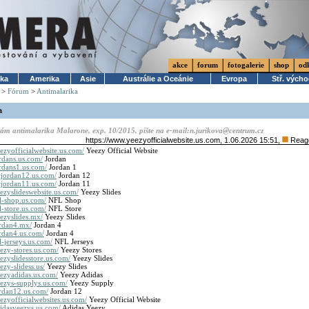
akce
forum
fotogalerie
shop
od
ika
Amerika
Asie
Austrálie a Oceánie
Evropa
Stř. vých
>
Fórum
>
Antimalarika
a
ám antimalarika Malarone, exp. 10/2015, pište na e-mail:n.jurikova@centrum.cz
https://www.yeezyofficialwebsite.us.com
, 1.06.2026 15:51,
Reag
ezyofficialwebsite.us.com/
Yeezy Official Website
rdans.us.com/
Jordan
rdans1.us.com/
Jordan 1
rjordan12.us.com/
Jordan 12
rjordan11.us.com/
Jordan 11
ezyslideswebsite.us.com/
Yeezy Slides
l-shop.us.com/
NFL Shop
l-store.us.com/
NFL Store
ezyslides.mx/
Yeezy Slides
ordan4.mx/
Jordan 4
ordan4.us.com/
Jordan 4
l-jerseys.us.com/
NFL Jerseys
ezy-stores.us.com/
Yeezy Stores
ezyslidesstore.us.com/
Yeezy Slides
ezy-slidess.us/
Yeezy Slides
eezyadidas.us.com/
Yeezy Adidas
eezys-supplys.us.com/
Yeezy Supply
ordan12.us.com/
Jordan 12
ezyofficialwebsites.us.com/
Yeezy Official Website
didasyeezys.us.com/
Adidas Yeezy