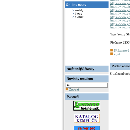
https://www.ye
On-line cesty
https://www.ai
https://www.y
>
seriály
https://www.y
>
blogy
>
humor
https://www.ye
https://www.ye
https://www.ye
https://www.n
Tags:Yeezy Sho
Přečteno 225
Přidat nové
Zpět
Přidat kome
Nejčtenější články
Z vaí země nel
Novinky emailem
Zapsat
Partneři